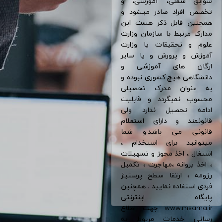
سوابق شغلی، آموزشی، و
تخصص افراد صادر میشود و
همچنین قابل ذکر هست این
مدارک مرتبط با سازمان وزارت
علوم و تحقیقات یا وزارت
آموزش و پرورش و یا سایر
ارگان های آموزشی و
دانشگاهی هیچ کشوری نبوده و
به عنوان مدرک تحصیلی
محسوب نمیگردد و قابلیت
ادامه تحصیل ندارد ولی
قانونمند و دارای استعلام
قانونی می باشد.و شما
میتوانید برای استخدام ،
اشتغال ، اخذ مجوز و تسهیلات
، اخذ پروانه ،مهاجرت ، تکمیل
رزومه ، ارتقا سطح پرستیژ
فردی استفاده نمایید . همچنین
پایگاه اینترنتی
www.msama.ir جهت اطلاع
رسانی خدمات مربوط به