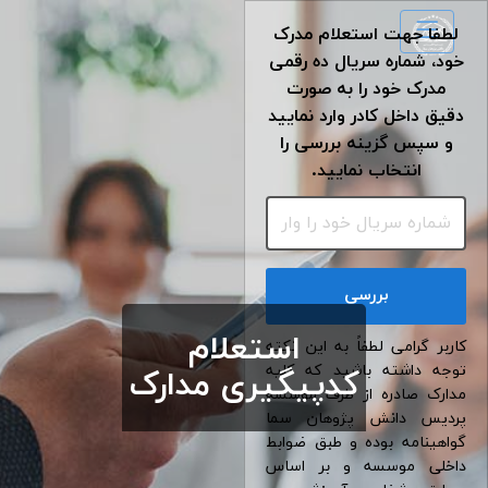
لطفا جهت استعلام مدرک
خود، شماره سریال ده رقمی
مدرک خود را به صورت
دقیق داخل کادر وارد نمایید
و سپس گزینه بررسی را
انتخاب نمایید.
بررسی
استعلام
کاربر گرامی لطفاً به این نکته
توجه داشته باشید که کلیه
کد‌پیگیری مدارک
مدارک صادره از طرف موسسه
پردیس دانش پژوهان سما
گواهینامه بوده و طبق ضوابط
داخلی موسسه و بر اساس